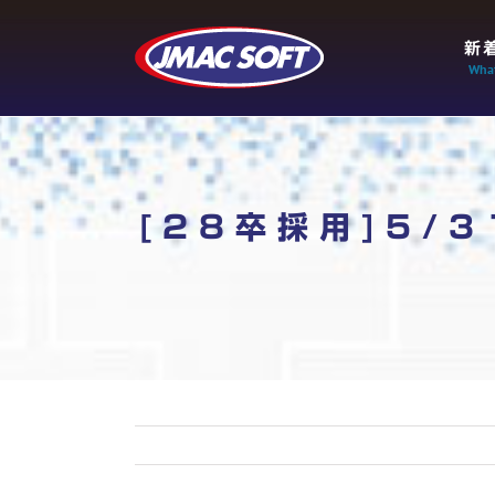
Skip
to
新
content
What
[28卒採用]5/