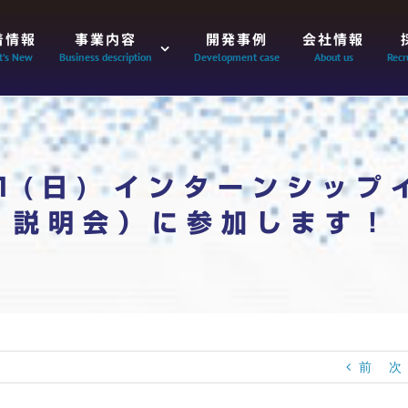
着情報
事業内容
開発事例
会社情報
’s New
Business description
Development case
About us
Recr
31(日) インターンシッ
説明会）に参加します！
前
次